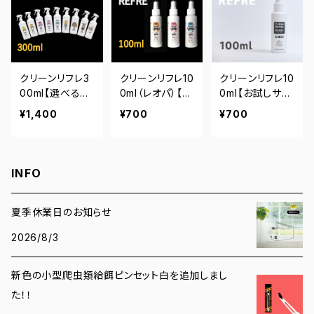
クリーンリフレ3
クリーンリフレ10
クリーンリフレ10
00ml【選べる9
0ml（レオパ）【選
0ml【お試しサイ
種類】（レオパ・
べる3種類】
ズ】
¥1,400
¥700
¥700
ヘビ・カメ・モモ
ンガ）
INFO
夏季休業日のお知らせ
2026/8/3
新色の小型爬虫類給餌ピンセット白を追加しまし
た！！