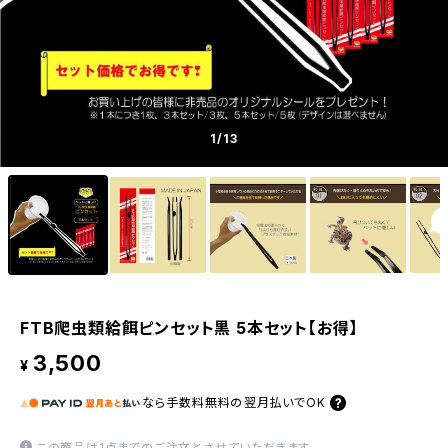
1
/13
FTB爬虫類給餌ピンセット黒 5本セット【お得】
3,500
¥
なら
手数料無料の
翌月払いでOK
この商品は1点までのご注文とさせていただきます。