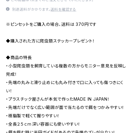
別途送料がかかります。
送料を確認する
※ピンセットをご購入の場合、送料は 370円です
◆購入された方に爬虫類ステッカープレゼント！
◆商品の特長
・小型爬虫類を飼育している複数の方からモニター意見を反映し
完成！
・先端の丸みと滑り止めにも丸み付きで口に入っても傷つきにく
い！
・プラスチック屋さんが本気で作ったMADE IN JAPAN！
・先端だけでなく広い範囲が面で当たるので餌をつかみやすい！
・樹脂製で軽くて握りやすい！
・全長２５ｃｍ深い容器にも使いやすい！
・餌を掴む時に半円ガイドがあるので先端のズレが少ない！