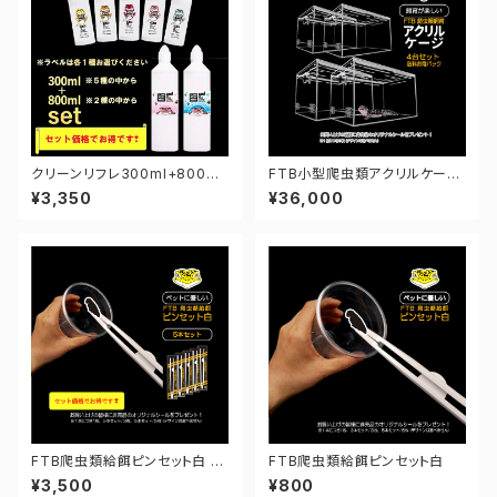
クリーンリフレ300ml+800ml
FTB小型爬虫類アクリルケージ
セット（レオパ）【お得】【選べる1
4台セット【送料お得パック】
¥3,350
¥36,000
0種類】
FTB爬虫類給餌ピンセット白 5
FTB爬虫類給餌ピンセット白
本セット【お得】
¥3,500
¥800